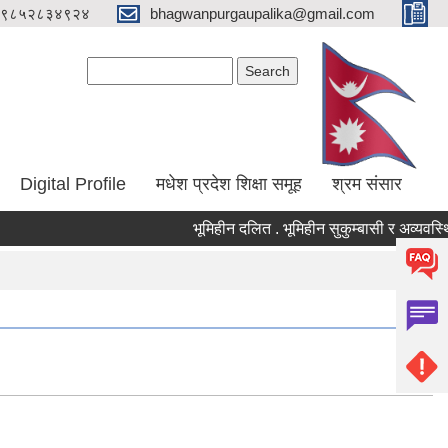
९८५२८३४९२४
bhagwanpurgaupalika@gmail.com
Search form
Search
Digital Profile
मधेश प्रदेश शिक्षा समूह
श्रम संसार
भूमिहीन दलित . भूमिहीन सुकुम्बासी र अव्यवस्थित ब