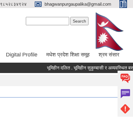
९८५२८३४९२४
bhagwanpurgaupalika@gmail.com
Search form
Search
Digital Profile
मधेश प्रदेश शिक्षा समूह
श्रम संसार
भूमिहीन दलित . भूमिहीन सुकुम्बासी र अव्यवस्थित बसोबासील