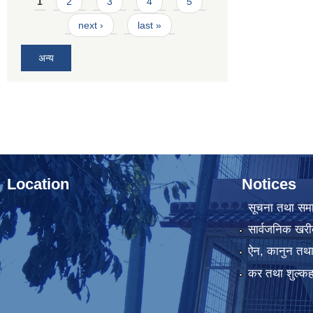
1
2
3
4
5
next ›
last »
अन्य
Location
Notices
सूचना तथा सम
सार्वजनिक खरी
ऐन, कानुन तथा 
कर तथा शुल्कह