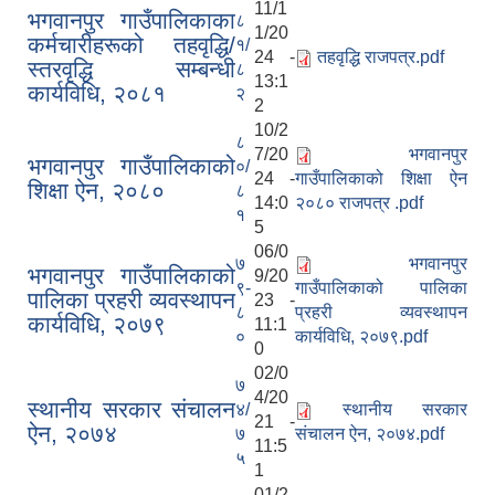
11/1
भगवानपुर गाउँपालिकाका
८
1/20
कर्मचारीहरूको तहवृद्धि/
१/
24 -
तहवृद्धि राजपत्र.pdf
स्तरवृद्धि सम्बन्धी
८
13:1
कार्यविधि, २०८१
२
2
10/2
८
7/20
भगवानपुर
भगवानपुर गाउँपालिकाको
०/
24 -
गाउँपालिकाको शिक्षा ऐन
शिक्षा ऐन, २०८०
८
14:0
२०८० राजपत्र .pdf
१
5
06/0
७
भगवानपुर
भगवानपुर गाउँपालिकाको
9/20
९-
गाउँपालिकाको पालिका
पालिका प्रहरी व्यवस्थापन
23 -
८
प्रहरी व्यवस्थापन
कार्यविधि, २०७९
11:1
०
कार्यविधि, २०७९.pdf
0
02/0
७
4/20
स्थानीय सरकार संचालन
४/
स्थानीय सरकार
21 -
ऐन, २०७४
७
संचालन ऐन, २०७४.pdf
11:5
५
1
01/2