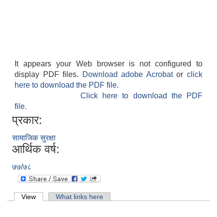
It appears your Web browser is not configured to
display PDF files.
Download adobe Acrobat
or
click
here to download the PDF file.
Click here to download the PDF
file.
प्रकार:
सामाजिक सुरक्षा
आर्थिक वर्ष:
७७/७८
Primary tabs
View
(active tab)
What links here