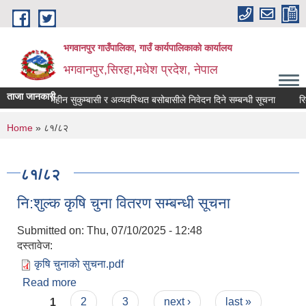
Skip to main content
भगवानपुर गाउँपालिका, गाउँ कार्यपालिकाको कार्यालय
भगवानपुर,सिरहा,मधेश प्रदेश, नेपाल
ताजा जानकारी
 दलित . भूमिहीन सुकुम्बासी र अव्यवस्थित बसोबासीले निवेदन दिने सम्बन्धी सूचना
रिक्त 
You are here
Home
» ८१/८२
८१/८२
नि:शुल्क कृषि चुना वितरण सम्बन्धी सूचना
Submitted on:
Thu, 07/10/2025 - 12:48
दस्तावेज:
कृषि चुनाको सुचना.pdf
Read more
about नि:शुल्क कृषि चुना वितरण सम्बन्धी सूचना
Pages
1
2
3
next ›
last »