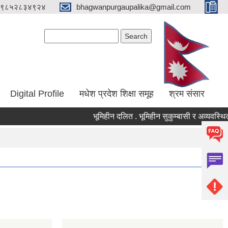
९८५२८३४९२४
bhagwanpurgaupalika@gmail.com
Search form
Search
Digital Profile
मधेश प्रदेश शिक्षा समूह
श्रम संसार
भूमिहीन दलित . भूमिहीन सुकुम्बासी र अव्यवस्थित बस