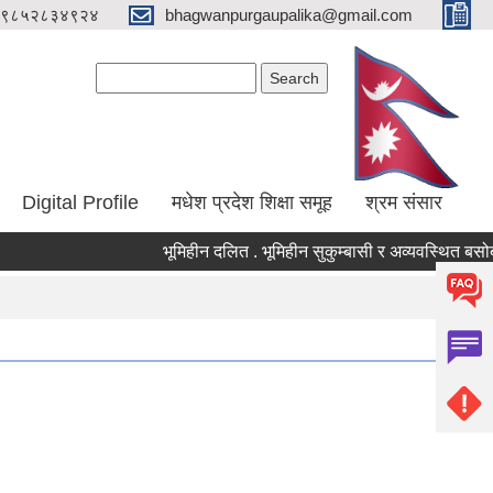
९८५२८३४९२४
bhagwanpurgaupalika@gmail.com
Search form
Search
Digital Profile
मधेश प्रदेश शिक्षा समूह
श्रम संसार
भूमिहीन दलित . भूमिहीन सुकुम्बासी र अव्यवस्थित बसोबासीले