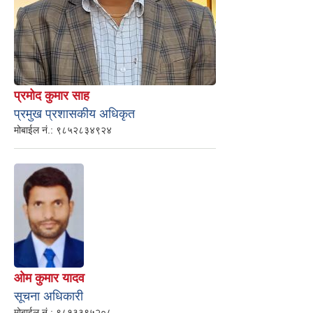
प्रमोद कुमार साह
प्रमुख प्रशासकीय अधिकृत
मोबाईल नं.:
९८५२८३४९२४
ओम कुमार यादव
सूचना अधिकारी
मोबाईल नं.:
९८१३३९५२०८