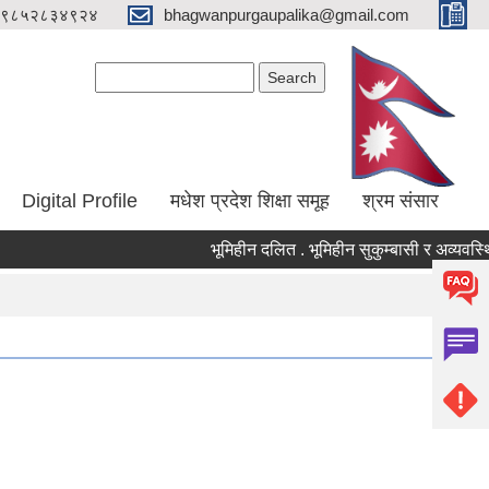
९८५२८३४९२४
bhagwanpurgaupalika@gmail.com
Search form
Search
Digital Profile
मधेश प्रदेश शिक्षा समूह
श्रम संसार
भूमिहीन दलित . भूमिहीन सुकुम्बासी र अव्यवस्थित ब