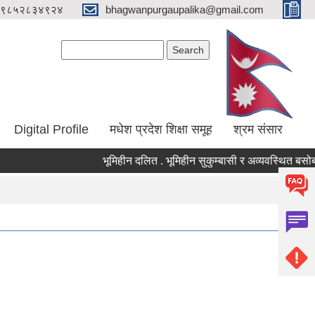
९८५२८३४९२४
bhagwanpurgaupalika@gmail.com
Search form
Search
Digital Profile
मधेश प्रदेश शिक्षा समूह
श्रम संसार
भूमिहीन दलित . भूमिहीन सुकुम्बासी र अव्यवस्थित बसोबासीले