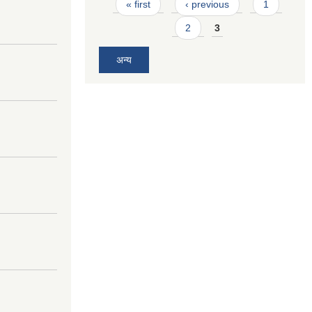
Pages
« first
‹ previous
1
2
3
अन्य