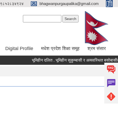
९८५२८३४९२४
bhagwanpurgaupalika@gmail.com
Search form
Search
Digital Profile
मधेश प्रदेश शिक्षा समूह
श्रम संसार
भूमिहीन दलित . भूमिहीन सुकुम्बासी र अव्यवस्थित बसोबासीले निव