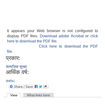
It appears your Web browser is not configured to
display PDF files.
Download adobe Acrobat
or
click
here to download the PDF file.
Click here to download the PDF
file.
प्रकार:
सामाजिक सुरक्षा
आर्थिक वर्ष:
७७/७८
Primary tabs
View
(active tab)
What links here