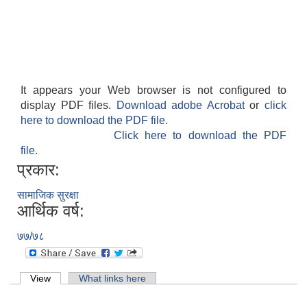
It appears your Web browser is not configured to
display PDF files.
Download adobe Acrobat
or
click
here to download the PDF file.
Click here to download the PDF
file.
प्रकार:
सामाजिक सुरक्षा
आर्थिक वर्ष:
७७/७८
Primary tabs
View
(active tab)
What links here